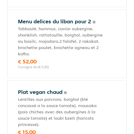
Menu delices du liban pour 2
Tabboulé, hummus, caviar aubergine,
shanklish, rattatouille, borghol, aubergine
au basilc, mojadara,2 falafel, 2 rakakat,
brochette poulet, brochette agneau et 2
kafta.
€ 52,00
Consigne de (€ 0,00)
Plat vegan chaud
Lentilles aux poivrons, borghol (blé
concassé a la sauce tomate), mousaka
(pois chiches avec des aubergines à la
sauce tomate) et loubi bzeit (haricots
princesse).
€ 15,00