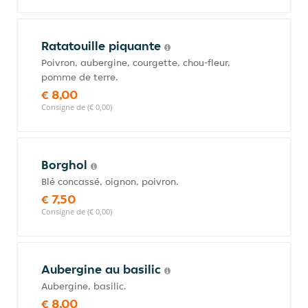
Ratatouille piquante
Poivron, aubergine, courgette, chou-fleur,
pomme de terre.
€ 8,00
Consigne de (€ 0,00)
Borghol
Blé concassé, oignon, poivron.
€ 7,50
Consigne de (€ 0,00)
Aubergine au basilic
Aubergine, basilic.
€ 8,00