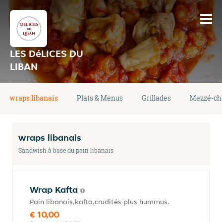
LES DéLICES DU
LIBAN
wraps libanais
Plats & Menus
Grillades
Mezzé-ch
wraps libanais
Sandwish à base du pain libanais
Wrap Kafta
Pain libanais,kafta,crudités plus hummus.
€ 10,00